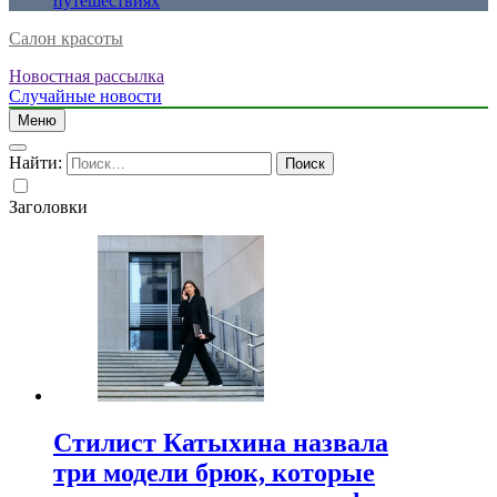
путешествиях
Салон красоты
Новостная рассылка
Случайные новости
Меню
Найти:
Заголовки
Стилист Катыхина назвала
три модели брюк, которые