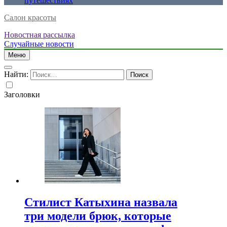
путешествиях
Салон красоты
Новостная рассылка
Случайные новости
Меню
Найти:
Заголовки
Стилист Катыхина назвала
три модели брюк, которые