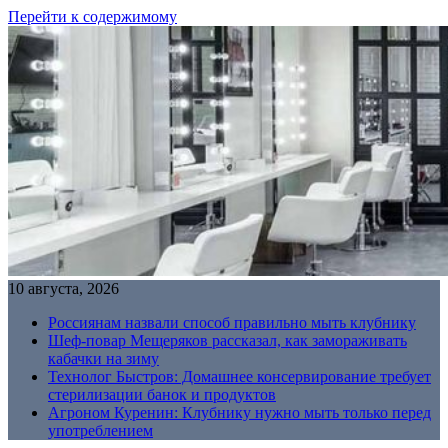
Перейти к содержимому
10 августа, 2026
Россиянам назвали способ правильно мыть клубнику
Шеф-повар Мещеряков рассказал, как замораживать
кабачки на зиму
Технолог Быстров: Домашнее консервирование требует
стерилизации банок и продуктов
Агроном Куренин: Клубнику нужно мыть только перед
употреблением