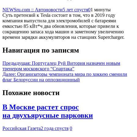
NEWSru.com :: Автоновости
5 лет спустя
0
1 минуты
Суть претензий к Tesla состоит в том, что в 2019 году
компания выпустила для электромобилей с батареями
емкостью 85 кВт*ч два обновления, которые привели к
сокращению запаса хода машин и заметному увеличению
времени зарядки аккумуляторов на станциях Supercharger.
Навигация по записям
Предыдущая:
Португалец Руй Витория назначен новым
тренером московского “Спартака”
Далее:
Организаторы чемпионата мира по хоккею сменили
флаг Белоруссии на оппозиционный
Похожие новости
В Москве растет спрос
на двухъярусные парковки
Российская Газета
2 года спустя
0