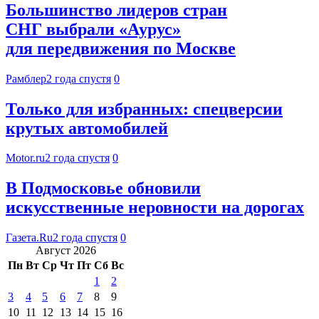
Большинство лидеров стран
СНГ выбрали «Аурус»
для передвижения по Москве
Рамблер
2 года спустя
0
Только для избранных: спецверсии
крутых автомобилей
Motor.ru
2 года спустя
0
В Подмосковье обновили
искусственные неровности на дорогах
Газета.Ru
2 года спустя
0
Август 2026
Пн
Вт
Ср
Чт
Пт
Сб
Вс
1
2
3
4
5
6
7
8
9
10
11
12
13
14
15
16