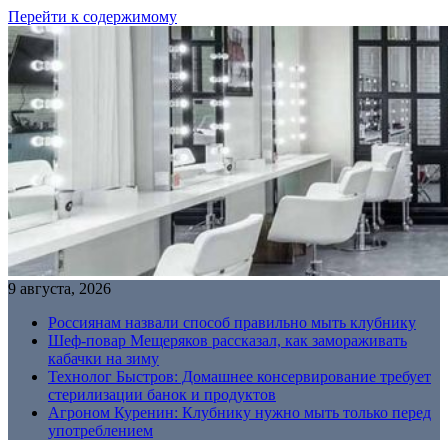
Перейти к содержимому
9 августа, 2026
Россиянам назвали способ правильно мыть клубнику
Шеф-повар Мещеряков рассказал, как замораживать
кабачки на зиму
Технолог Быстров: Домашнее консервирование требует
стерилизации банок и продуктов
Агроном Куренин: Клубнику нужно мыть только перед
употреблением