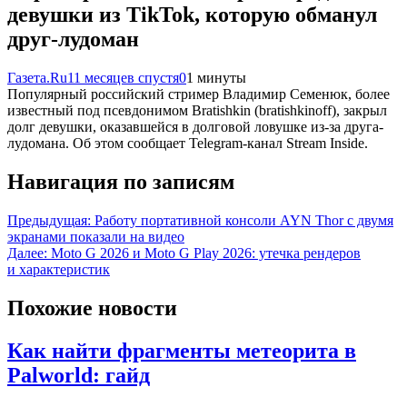
девушки из TikTok, которую обманул
друг-лудоман
Газета.Ru
11 месяцев спустя
0
1 минуты
Популярный российский стример Владимир Семенюк, более
известный под псевдонимом Bratishkin (bratishkinoff), закрыл
долг девушки, оказавшейся в долговой ловушке из-за друга-
лудомана. Об этом сообщает Telegram-канал Stream Inside.
Навигация по записям
Предыдущая:
Работу портативной консоли AYN Thor с двумя
экранами показали на видео
Далее:
Moto G 2026 и Moto G Play 2026: утечка рендеров
и характеристик
Похожие новости
Как найти фрагменты метеорита в
Palworld: гайд