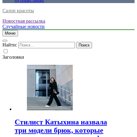
путешествиях
Салон красоты
Новостная рассылка
Случайные новости
Меню
Найти:
Заголовки
Стилист Катыхина назвала
три модели брюк, которые