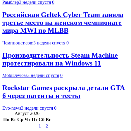
Рамблер
3 недели спустя
0
Российская Geltek Cyber Team заняла
третье место на женском чемпионате
мира MWI по MLBB
Чемпионат.com
3 недели спустя
0
Производительность Steam Machine
протестировали на Windows 11
MobiDevices
3 недели спустя
0
Rockstar Games раскрыла детали GTA
6 через патенты и тесты
Evo-news
3 недели спустя
0
Август 2026
Пн
Вт
Ср
Чт
Пт
Сб
Вс
1
2