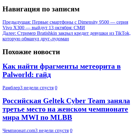
Навигация по записям
Предыдущая:
Первые смартфоны с Dimensity 9500 — серия
Vivo X300 — выйдут 13 октября: СМИ
Далее:
Стример Bratishkin закрыл кредит девушки из TikTok,
которую обманул друг-лудоман
Похожие новости
Как найти фрагменты метеорита в
Palworld: гайд
Рамблер
3 недели спустя
0
Российская Geltek Cyber Team заняла
третье место на женском чемпионате
мира MWI по MLBB
Чемпионат.com
3 недели спустя
0