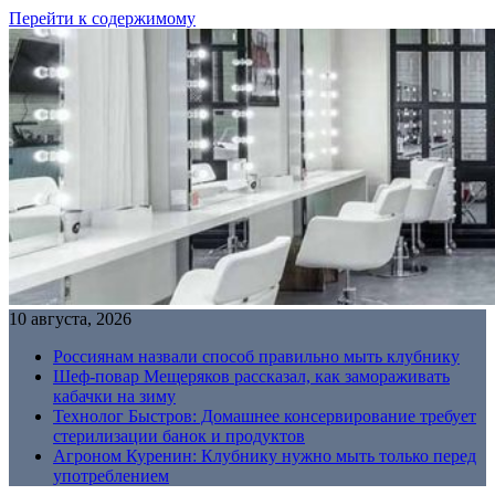
Перейти к содержимому
10 августа, 2026
Россиянам назвали способ правильно мыть клубнику
Шеф-повар Мещеряков рассказал, как замораживать
кабачки на зиму
Технолог Быстров: Домашнее консервирование требует
стерилизации банок и продуктов
Агроном Куренин: Клубнику нужно мыть только перед
употреблением