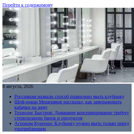
Перейти к содержимому
8 августа, 2026
Россиянам назвали способ правильно мыть клубнику
Шеф-повар Мещеряков рассказал, как замораживать
кабачки на зиму
Технолог Быстров: Домашнее консервирование требует
стерилизации банок и продуктов
Агроном Куренин: Клубнику нужно мыть только перед
употреблением