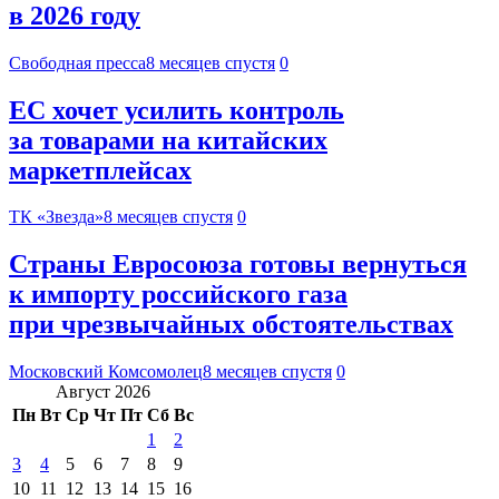
в 2026 году
Свободная пресса
8 месяцев спустя
0
ЕС хочет усилить контроль
за товарами на китайских
маркетплейсах
ТК «Звезда»
8 месяцев спустя
0
Страны Евросоюза готовы вернуться
к импорту российского газа
при чрезвычайных обстоятельствах
Московский Комсомолец
8 месяцев спустя
0
Август 2026
Пн
Вт
Ср
Чт
Пт
Сб
Вс
1
2
3
4
5
6
7
8
9
10
11
12
13
14
15
16