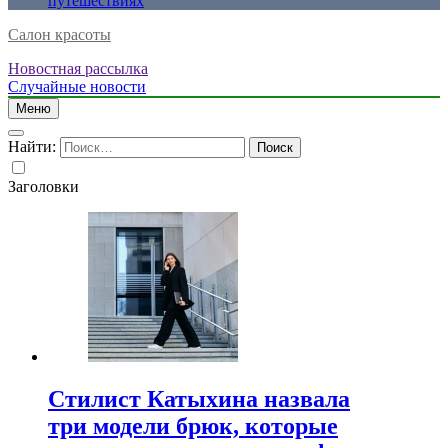
путешествиях
Салон красоты
Новостная рассылка
Случайные новости
Меню
Найти:
Заголовки
Стилист Катыхина назвала
три модели брюк, которые