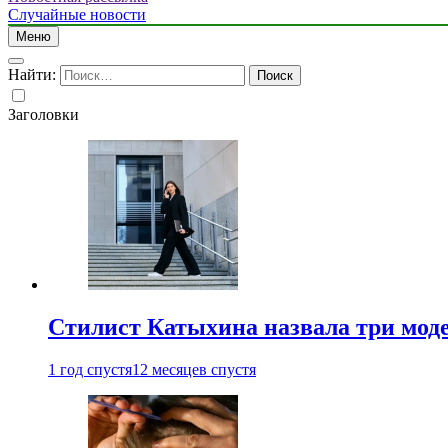
Случайные новости
Меню
Найти:
Заголовки
Стилист Катыхина назвала три моде
1 год спустя
12 месяцев спустя