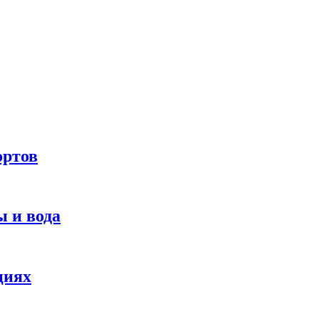
ортов
 и вода
циях