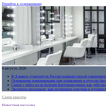
Перейти к содержимому
6 августа, 2026
В Альянсе турагентств России назвали способ сэкономить
Основными помощниками при отравлении в отпуске были
Сняли с рейса из-за болезни бортпроводника: как действо
Эксперты рассказали, как оплачивать покупки в путешес
Салон красоты
Новостная рассылка