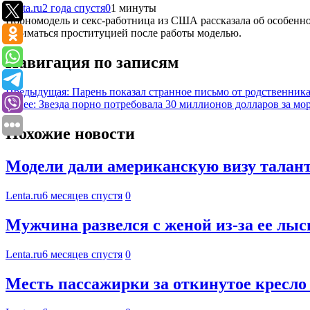
Lenta.ru
2 года спустя
0
1 минуты
Порномодель и секс-работница из США рассказала об особенност
заниматься проституцией после работы моделью.
Навигация по записям
Предыдущая:
Парень показал странное письмо от родственника
Далее:
Звезда порно потребовала 30 миллионов долларов за м
Похожие новости
Модели дали американскую визу талант
Lenta.ru
6 месяцев спустя
0
Мужчина развелся с женой из-за ее лыс
Lenta.ru
6 месяцев спустя
0
Месть пассажирки за откинутое кресло