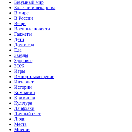
Безумный мир
Болезни и лекарства
В мире
В России
Вещи
Военные новости
Гаджеты
Дети
Дом и сад
Еда
Звёзды
Здоровье
ЗОЖ
Игры
Импортозамещение
Интернет
Истории
Компании
Криминал
Культура
Лайфхаки
Личный счет
Люди
Места
Мнения