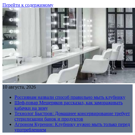
Перейти к содержимому
10 августа, 2026
Россиянам назвали способ правильно мыть клубнику
Шеф-повар Мещеряков рассказал, как замораживать
кабачки на зиму
Технолог Быстров: Домашнее консервирование требует
стерилизации банок и продуктов
Агроном Куренин: Клубнику нужно мыть только перед
употреблением