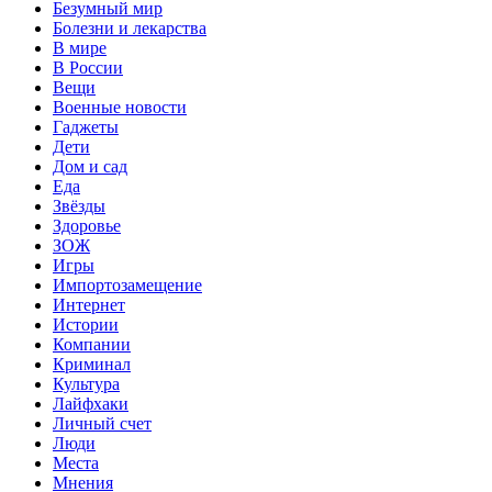
Безумный мир
Болезни и лекарства
В мире
В России
Вещи
Военные новости
Гаджеты
Дети
Дом и сад
Еда
Звёзды
Здоровье
ЗОЖ
Игры
Импортозамещение
Интернет
Истории
Компании
Криминал
Культура
Лайфхаки
Личный счет
Люди
Места
Мнения