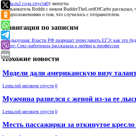
Lenta.ru
2 года спустя
0
1 минуты
Пользователь Reddit с ником BudderTheLordOfCarbs рассказал,
предположениями о том, что случилось с отправителем.
Навигация по записям
Предыдущая:
Власти РФ разрешат пересдавать ЕГЭ: как это буд
Далее:
Секс-работница рассказала о любви к профессии
Похожие новости
Модели дали американскую визу талант
Lenta.ru
6 месяцев спустя
0
Мужчина развелся с женой из-за ее лыс
Lenta.ru
6 месяцев спустя
0
Месть пассажирки за откинутое кресло