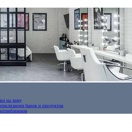
ки на зиму
терилизации банок и продуктов
потреблением