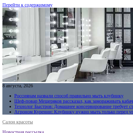
Перейти к содержимому
8 августа, 2026
Россиянам назвали способ правильно мыть клубнику
Шеф-повар Мещеряков рассказал, как замораживать кабач
Технолог Быстров: Домашнее консервирование требует с
Агроном Куренин: Клубнику нужно мыть только перед у
Салон красоты
Новостная рассылка