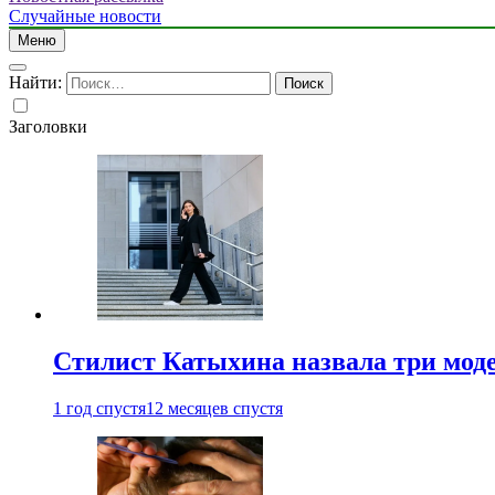
Случайные новости
Меню
Найти:
Заголовки
Стилист Катыхина назвала три моде
1 год спустя
12 месяцев спустя