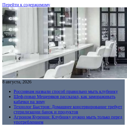
Перейти к содержимому
8 августа, 2026
Россиянам назвали способ правильно мыть клубнику
Шеф-повар Мещеряков рассказал, как замораживать
кабачки на зиму
Технолог Быстров: Домашнее консервирование требует
стерилизации банок и продуктов
Агроном Куренин: Клубнику нужно мыть только перед
употреблением