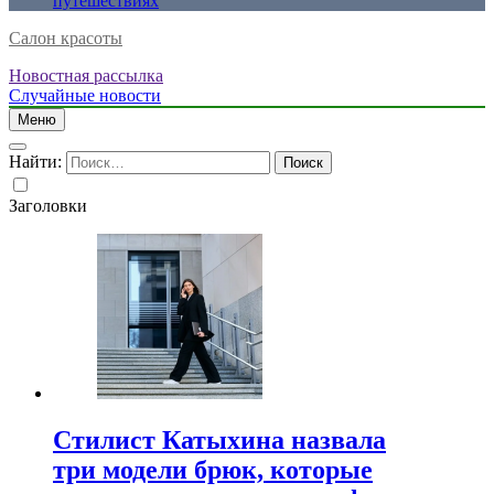
путешествиях
Салон красоты
Новостная рассылка
Случайные новости
Меню
Найти:
Заголовки
Стилист Катыхина назвала
три модели брюк, которые