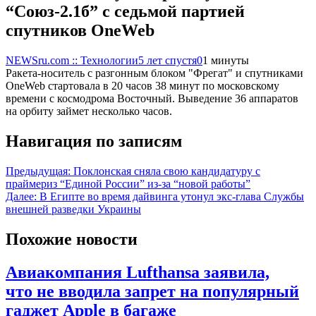
“Союз-2.1б” с седьмой партией
спутников OneWeb
NEWSru.com :: Технологии
5 лет спустя
0
1 минуты
Ракета-носитель с разгонным блоком "Фрегат" и спутниками
OneWeb стартовала в 20 часов 38 минут по московскому
времени с космодрома Восточный. Выведение 36 аппаратов
на орбиту займет несколько часов.
Навигация по записям
Предыдущая:
Поклонская сняла свою кандидатуру с
праймериз “Единой России” из-за “новой работы”
Далее:
В Египте во время дайвинга утонул экс-глава Службы
внешней разведки Украины
Похожие новости
Авиакомпания Lufthansa заявила,
что не вводила запрет на популярный
гаджет Apple в багаже