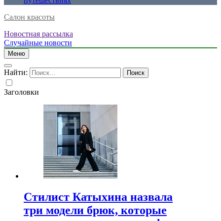
путешествиях
Салон красоты
Новостная рассылка
Случайные новости
Меню
Найти:
Заголовки
Стилист Катыхина назвала
три модели брюк, которые