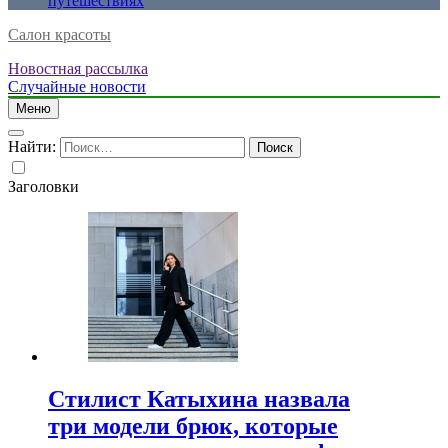
путешествиях
Салон красоты
Новостная рассылка
Случайные новости
Меню
Найти:
Заголовки
Стилист Катыхина назвала
три модели брюк, которые