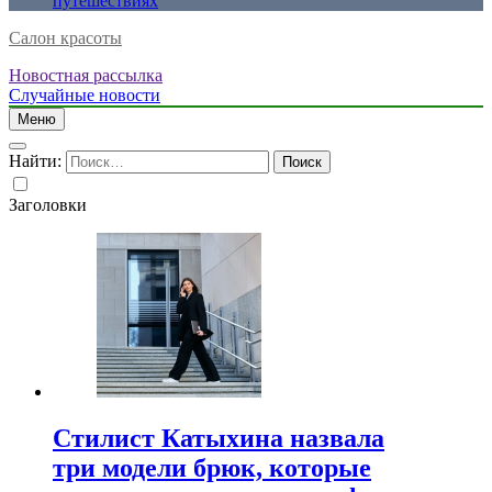
путешествиях
Салон красоты
Новостная рассылка
Случайные новости
Меню
Найти:
Заголовки
Стилист Катыхина назвала
три модели брюк, которые