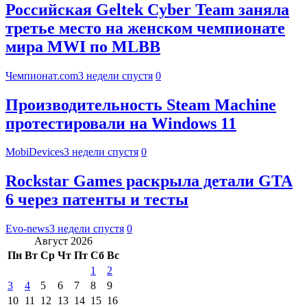
Российская Geltek Cyber Team заняла
третье место на женском чемпионате
мира MWI по MLBB
Чемпионат.com
3 недели спустя
0
Производительность Steam Machine
протестировали на Windows 11
MobiDevices
3 недели спустя
0
Rockstar Games раскрыла детали GTA
6 через патенты и тесты
Evo-news
3 недели спустя
0
Август 2026
Пн
Вт
Ср
Чт
Пт
Сб
Вс
1
2
3
4
5
6
7
8
9
10
11
12
13
14
15
16