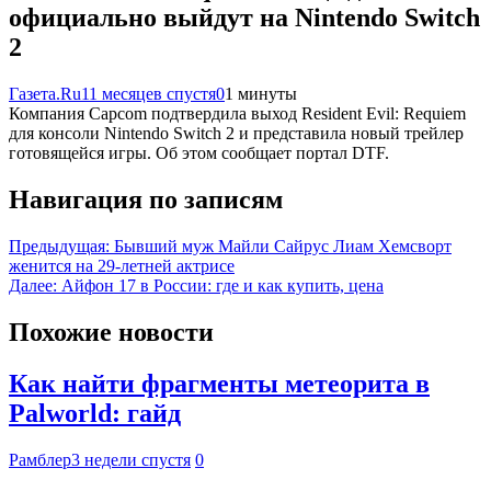
официально выйдут на Nintendo Switch
2
Газета.Ru
11 месяцев спустя
0
1 минуты
Компания Capcom подтвердила выход Resident Evil: Requiem
для консоли Nintendo Switch 2 и представила новый трейлер
готовящейся игры. Об этом сообщает портал DTF.
Навигация по записям
Предыдущая:
Бывший муж Майли Сайрус Лиам Хемсворт
женится на 29-летней актрисе
Далее:
Айфон 17 в России: где и как купить, цена
Похожие новости
Как найти фрагменты метеорита в
Palworld: гайд
Рамблер
3 недели спустя
0