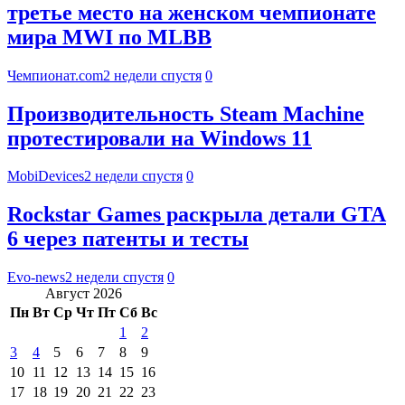
третье место на женском чемпионате
мира MWI по MLBB
Чемпионат.com
2 недели спустя
0
Производительность Steam Machine
протестировали на Windows 11
MobiDevices
2 недели спустя
0
Rockstar Games раскрыла детали GTA
6 через патенты и тесты
Evo-news
2 недели спустя
0
Август 2026
Пн
Вт
Ср
Чт
Пт
Сб
Вс
1
2
3
4
5
6
7
8
9
10
11
12
13
14
15
16
17
18
19
20
21
22
23