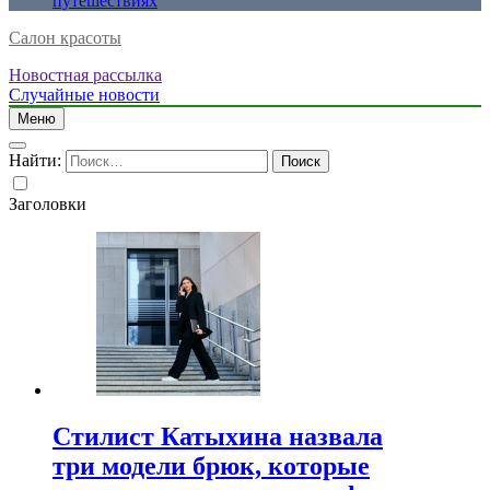
путешествиях
Салон красоты
Новостная рассылка
Случайные новости
Меню
Найти:
Заголовки
Стилист Катыхина назвала
три модели брюк, которые