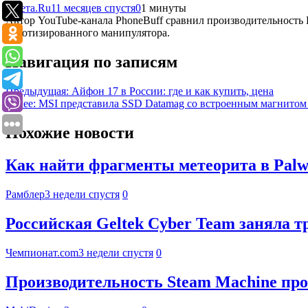
Газета.Ru
11 месяцев спустя
0
1 минуты
Автор YouTube-канала PhoneBuff сравнил производительность Pi
роботизированного манипулятора.
Навигация по записям
Предыдущая:
Айфон 17 в России: где и как купить, цена
Далее:
MSI представила SSD Datamag со встроенным магнитом 
Похожие новости
Как найти фрагменты метеорита в Palwo
Рамблер
3 недели спустя
0
Российская Geltek Cyber Team заняла 
Чемпионат.com
3 недели спустя
0
Производительность Steam Machine про