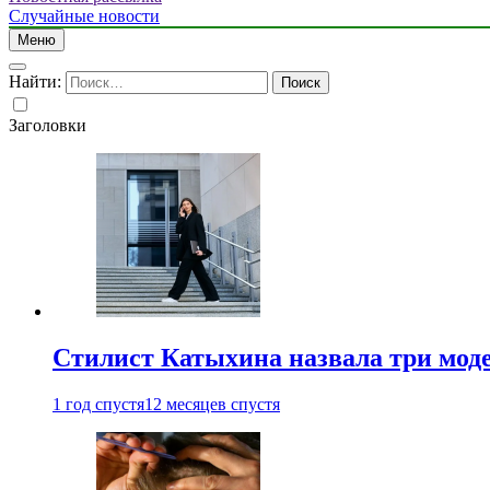
Случайные новости
Меню
Найти:
Заголовки
Стилист Катыхина назвала три моде
1 год спустя
12 месяцев спустя