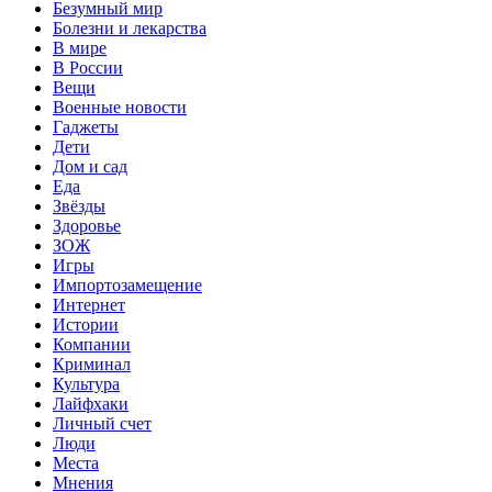
Безумный мир
Болезни и лекарства
В мире
В России
Вещи
Военные новости
Гаджеты
Дети
Дом и сад
Еда
Звёзды
Здоровье
ЗОЖ
Игры
Импортозамещение
Интернет
Истории
Компании
Криминал
Культура
Лайфхаки
Личный счет
Люди
Места
Мнения