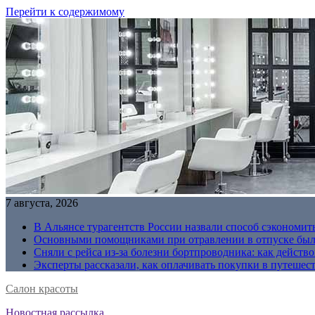
Перейти к содержимому
7 августа, 2026
В Альянсе турагентств России назвали способ сэкономить
Основными помощниками при отравлении в отпуске были
Сняли с рейса из-за болезни бортпроводника: как действо
Эксперты рассказали, как оплачивать покупки в путешес
Салон красоты
Новостная рассылка