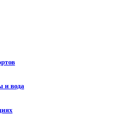
ортов
 и вода
циях