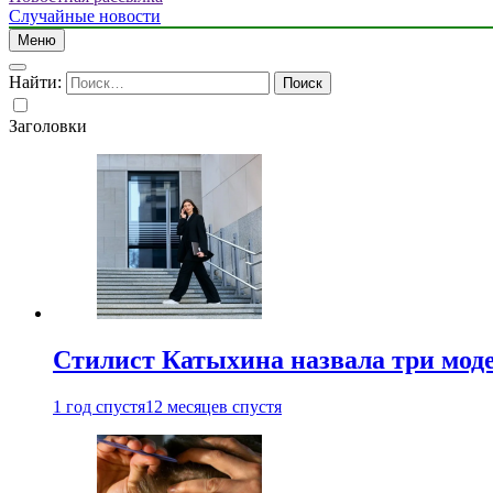
Случайные новости
Меню
Найти:
Заголовки
Стилист Катыхина назвала три моде
1 год спустя
12 месяцев спустя