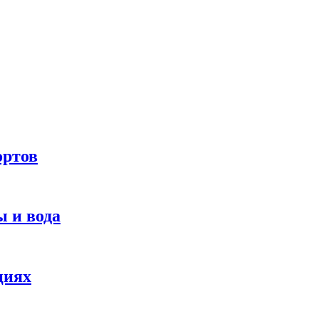
ортов
 и вода
циях