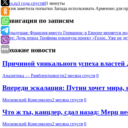
News.ru
3 года спустя
0
1 минуты
Россия заметила попытки Запада использовать Армению для пр
Навигация по записям
Предыдущая:
Франция вместо Германии: в Европе меняется ли
Далее:
Дочь певца Трофима покинула проект «Голос. Уже не де
Похожие новости
Причиной уникального успеха властей 
Аналитика — Рамблер/новости
2 месяца спустя
0
Впереди эскалация: Путин хочет мира, 
Московский Комсомолец
2 месяца спустя
0
Что ж ты, канцлер, сдал назад: Мерц н
Московский Комсомолец
2 месяца спустя
0