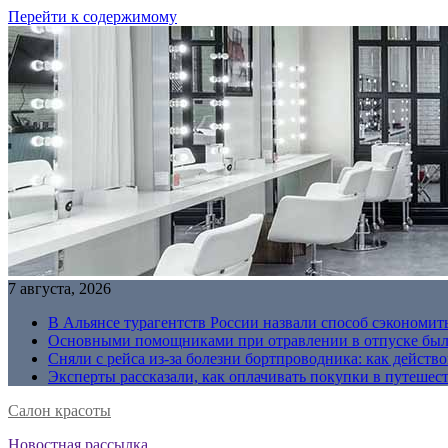
Перейти к содержимому
7 августа, 2026
В Альянсе турагентств России назвали способ сэкономить
Основными помощниками при отравлении в отпуске были
Сняли с рейса из-за болезни бортпроводника: как действо
Эксперты рассказали, как оплачивать покупки в путешес
Салон красоты
Новостная рассылка