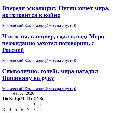
Впереди эскалация: Путин хочет мира,
но готовится к войне
Московский Комсомолец
2 месяца спустя
0
Что ж ты, канцлер, сдал назад: Мерц
неожиданно захотел поговорить с
Россией
Московский Комсомолец
2 месяца спустя
0
Символично: голубь мира нагадил
Пашиняну на руку
Московский Комсомолец
2 месяца спустя
0
Август 2026
Пн
Вт
Ср
Чт
Пт
Сб
Вс
1
2
3
4
5
6
7
8
9