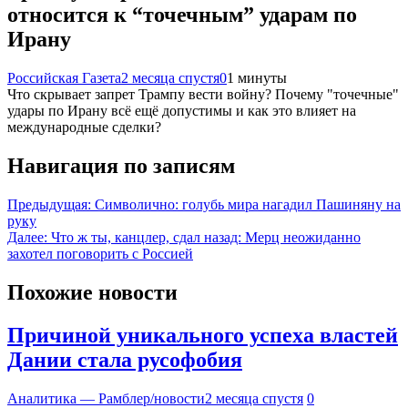
относится к “точечным” ударам по
Ирану
Российская Газета
2 месяца спустя
0
1 минуты
Что скрывает запрет Трампу вести войну? Почему "точечные"
удары по Ирану всё ещё допустимы и как это влияет на
международные сделки?
Навигация по записям
Предыдущая:
Символично: голубь мира нагадил Пашиняну на
руку
Далее:
Что ж ты, канцлер, сдал назад: Мерц неожиданно
захотел поговорить с Россией
Похожие новости
Причиной уникального успеха властей
Дании стала русофобия
Аналитика — Рамблер/новости
2 месяца спустя
0