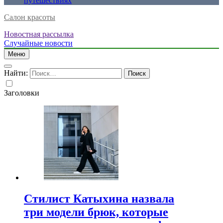
путешествиях
Салон красоты
Новостная рассылка
Случайные новости
Меню
Найти:
Заголовки
Стилист Катыхина назвала
три модели брюк, которые