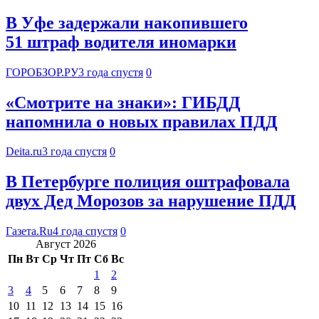
В Уфе задержали накопившего
51 штраф водителя иномарки
ГОРОБЗОР.РУ
3 года спустя
0
«Смотрите на знаки»: ГИБДД
напомнила о новых правилах ПДД
Deita.ru
3 года спустя
0
В Петербурге полиция оштрафовала
двух Дед Морозов за нарушение ПДД
Газета.Ru
4 года спустя
0
Август 2026
Пн
Вт
Ср
Чт
Пт
Сб
Вс
1
2
3
4
5
6
7
8
9
10
11
12
13
14
15
16