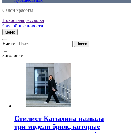
путешествиях
Салон красоты
Новостная рассылка
Случайные новости
Меню
Найти:
Заголовки
Стилист Катыхина назвала
три модели брюк, которые