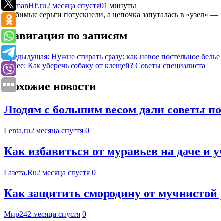
WomanHit.ru
2 месяца спустя
0
1 минуты
Любимые серьги потускнели, а цепочка запуталась в «узел» — 
Навигация по записям
Предыдущая:
Нужно стирать сразу: как новое постельное белье
Далее:
Как уберечь собаку от клещей? Советы специалиста
Похожие новости
Людям с большим весом дали советы по 
Lenta.ru
2 месяца спустя
0
Как избавиться от муравьев на даче и 
Газета.Ru
2 месяца спустя
0
Как защитить смородину от мучнистой
Мир24
2 месяца спустя
0