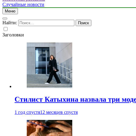
Случайные новости
Меню
Найти:
Заголовки
Стилист Катыхина назвала три моде
1 год спустя
12 месяцев спустя