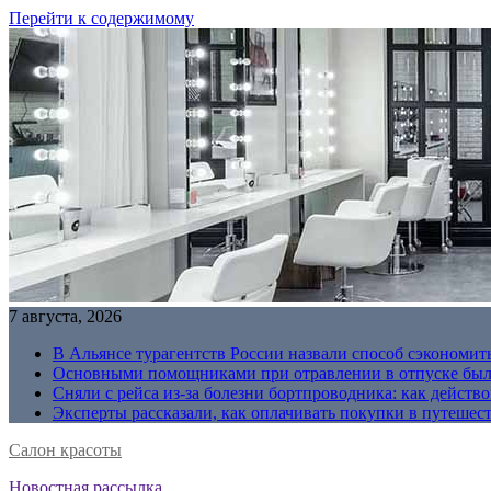
Перейти к содержимому
7 августа, 2026
В Альянсе турагентств России назвали способ сэкономить
Основными помощниками при отравлении в отпуске были
Сняли с рейса из-за болезни бортпроводника: как действо
Эксперты рассказали, как оплачивать покупки в путешес
Салон красоты
Новостная рассылка