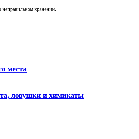
 в неправильном хранении.
го места
лота, ловушки и химикаты