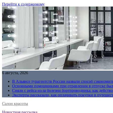
Перейти к содержимому
6 августа, 2026
В Альянсе турагентств России назвали способ сэкономить
Основными помощниками при отравлении в отпуске были
Сняли с рейса из-за болезни бортпроводника: как действо
Эксперты рассказали, как оплачивать покупки в путешес
Салон красоты
Новостная рассылка