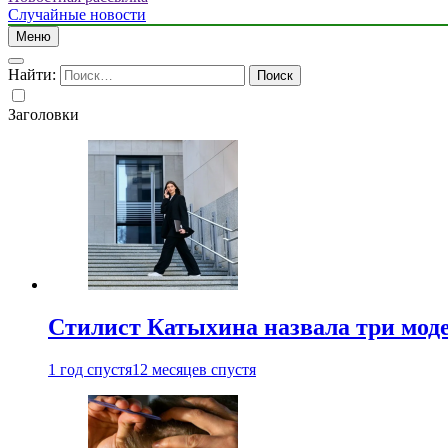
Случайные новости
Меню
Найти:
Заголовки
Стилист Катыхина назвала три моде
1 год спустя
12 месяцев спустя