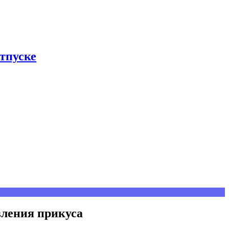
тпуске
авления прикуса