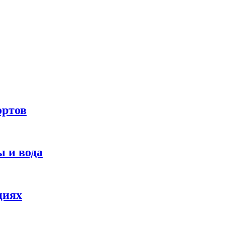
ортов
 и вода
циях