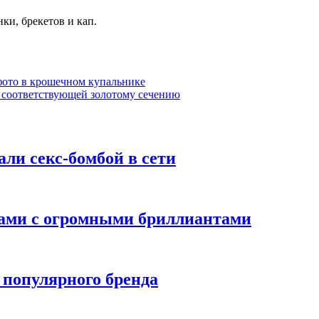
и, брекетов и кап.
фото в крошечном купальнике
 соответствующей золотому сечению
ли секс-бомбой в сети
цами с огромными бриллиантами
 популярного бренда