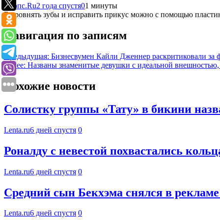
Клопс.Ru
2 года спустя
0
1 минуты
Выровнять зубы и исправить прикус можно с помощью пластинк
Навигация по записям
Предыдущая:
Бизнесвумен Кайли Дженнер раскритиковали за 
Далее:
Названы знаменитые девушки с идеальной внешностью,
Похожие новости
Солистку группы «Тату» в бикини назва
Lenta.ru
6 дней спустя
0
Роналду с невестой похвастались коль
Lenta.ru
6 дней спустя
0
Средний сын Бекхэма снялся в рекламе
Lenta.ru
6 дней спустя
0