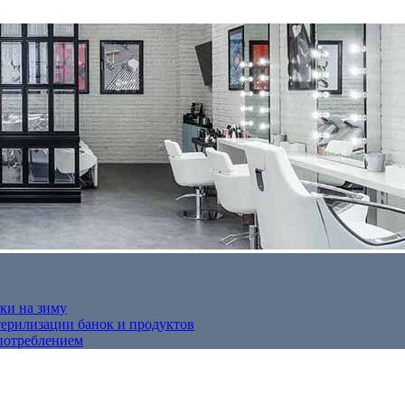
ки на зиму
терилизации банок и продуктов
потреблением