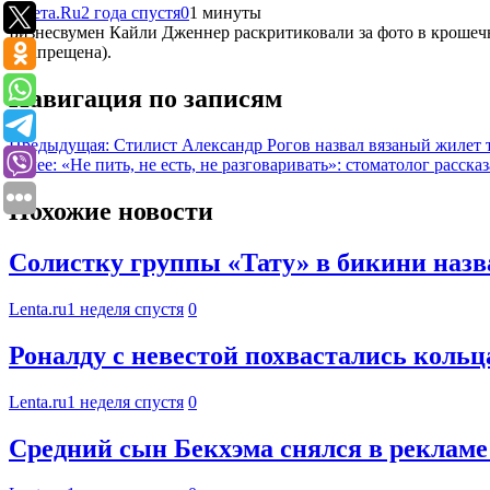
Газета.Ru
2 года спустя
0
1 минуты
Бизнесвумен Кайли Дженнер раскритиковали за фото в крошечн
и запрещена).
Навигация по записям
Предыдущая:
Стилист Александр Рогов назвал вязаный жилет 
Далее:
«Не пить, не есть, не разговаривать»: стоматолог расск
Похожие новости
Солистку группы «Тату» в бикини назва
Lenta.ru
1 неделя спустя
0
Роналду с невестой похвастались коль
Lenta.ru
1 неделя спустя
0
Средний сын Бекхэма снялся в рекламе