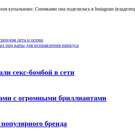
ом купальнике. Снимками она поделилась в Instagram (владелец
трендом лета и осени
азал про капы для исправления прикуса
ли секс-бомбой в сети
цами с огромными бриллиантами
 популярного бренда