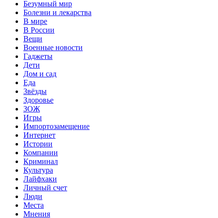
Безумный мир
Болезни и лекарства
В мире
В России
Вещи
Военные новости
Гаджеты
Дети
Дом и сад
Еда
Звёзды
Здоровье
ЗОЖ
Игры
Импортозамещение
Интернет
Истории
Компании
Криминал
Культура
Лайфхаки
Личный счет
Люди
Места
Мнения