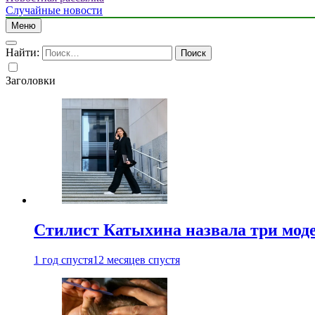
Случайные новости
Меню
Найти:
Заголовки
Стилист Катыхина назвала три моде
1 год спустя
12 месяцев спустя