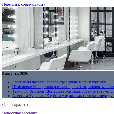
Перейти к содержимому
8 августа, 2026
Россиянам назвали способ правильно мыть клубнику
Шеф-повар Мещеряков рассказал, как замораживать кабач
Технолог Быстров: Домашнее консервирование требует с
Агроном Куренин: Клубнику нужно мыть только перед у
Салон красоты
Новостная рассылка