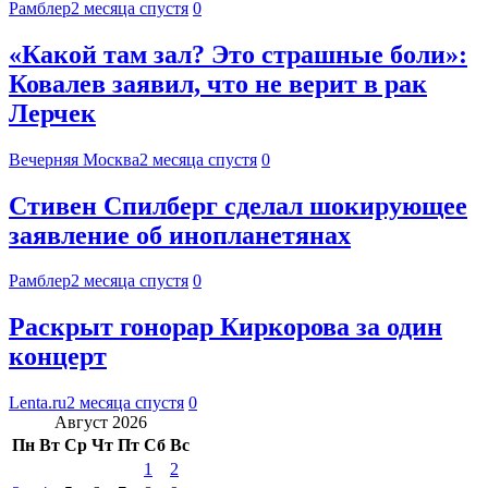
Рамблер
2 месяца спустя
0
«Какой там зал? Это страшные боли»:
Ковалев заявил, что не верит в рак
Лерчек
Вечерняя Москва
2 месяца спустя
0
Стивен Спилберг сделал шокирующее
заявление об инопланетянах
Рамблер
2 месяца спустя
0
Раскрыт гонорар Киркорова за один
концерт
Lenta.ru
2 месяца спустя
0
Август 2026
Пн
Вт
Ср
Чт
Пт
Сб
Вс
1
2