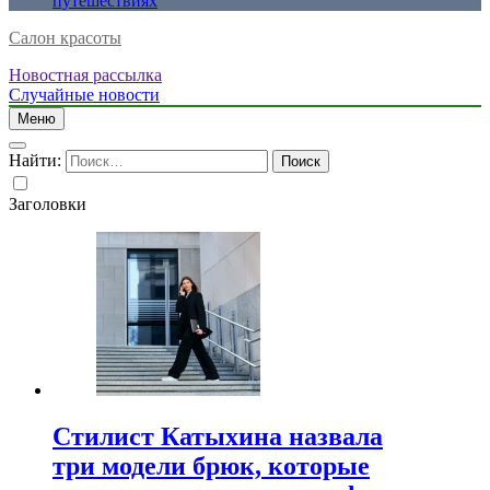
путешествиях
Салон красоты
Новостная рассылка
Случайные новости
Меню
Найти:
Заголовки
Стилист Катыхина назвала
три модели брюк, которые