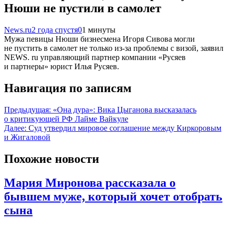
Нюши не пустили в самолет
News.ru
2 года спустя
0
1 минуты
Мужа певицы Нюши бизнесмена Игоря Сивова могли
не пустить в самолет не только из-за проблемы с визой, заявил
NEWS. ru управляющий партнер компании «Русяев
и партнеры» юрист Илья Русяев.
Навигация по записям
Предыдущая:
«Она дура»: Вика Цыганова высказалась
о критикующей РФ Лайме Вайкуле
Далее:
Суд утвердил мировое соглашение между Киркоровым
и Жигаловой
Похожие новости
Мария Миронова рассказала о
бывшем муже, который хочет отобрать
сына