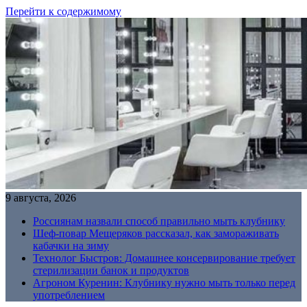
Перейти к содержимому
9 августа, 2026
Россиянам назвали способ правильно мыть клубнику
Шеф-повар Мещеряков рассказал, как замораживать
кабачки на зиму
Технолог Быстров: Домашнее консервирование требует
стерилизации банок и продуктов
Агроном Куренин: Клубнику нужно мыть только перед
употреблением