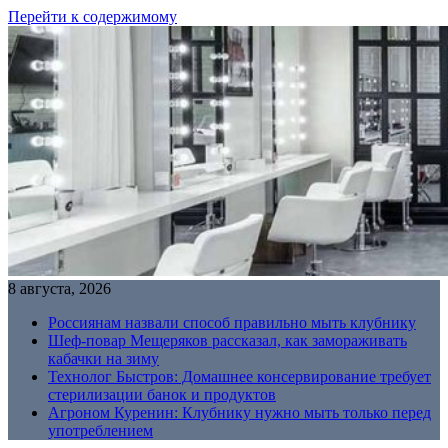
Перейти к содержимому
8 августа, 2026
Россиянам назвали способ правильно мыть клубнику
Шеф-повар Мещеряков рассказал, как замораживать
кабачки на зиму
Технолог Быстров: Домашнее консервирование требует
стерилизации банок и продуктов
Агроном Куренин: Клубнику нужно мыть только перед
употреблением