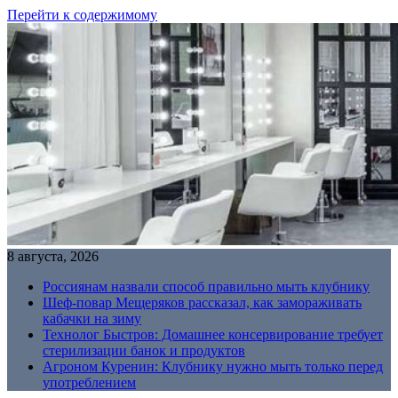
Перейти к содержимому
8 августа, 2026
Россиянам назвали способ правильно мыть клубнику
Шеф-повар Мещеряков рассказал, как замораживать
кабачки на зиму
Технолог Быстров: Домашнее консервирование требует
стерилизации банок и продуктов
Агроном Куренин: Клубнику нужно мыть только перед
употреблением