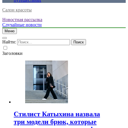
путешествиях
Салон красоты
Новостная рассылка
Случайные новости
Меню
Найти:
Заголовки
Стилист Катыхина назвала
три модели брюк, которые