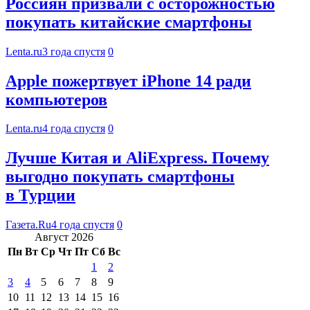
Россиян призвали с осторожностью
покупать китайские смартфоны
Lenta.ru
3 года спустя
0
Apple пожертвует iPhone 14 ради
компьютеров
Lenta.ru
4 года спустя
0
Лучше Китая и AliExpress. Почему
выгодно покупать смартфоны
в Турции
Газета.Ru
4 года спустя
0
Август 2026
Пн
Вт
Ср
Чт
Пт
Сб
Вс
1
2
3
4
5
6
7
8
9
10
11
12
13
14
15
16