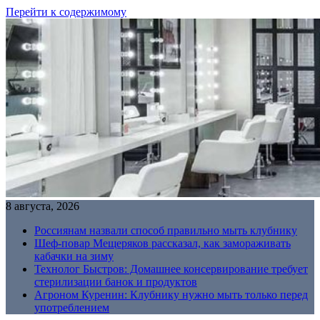
Перейти к содержимому
8 августа, 2026
Россиянам назвали способ правильно мыть клубнику
Шеф-повар Мещеряков рассказал, как замораживать
кабачки на зиму
Технолог Быстров: Домашнее консервирование требует
стерилизации банок и продуктов
Агроном Куренин: Клубнику нужно мыть только перед
употреблением