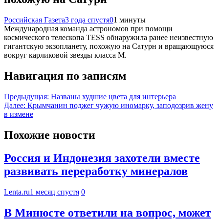
Российская Газета
3 года спустя
0
1 минуты
Международная команда астрономов при помощи
космического телескопа TESS обнаружила ранее неизвестную
гигантскую экзопланету, похожую на Сатурн и вращающуюся
вокруг карликовой звезды класса М.
Навигация по записям
Предыдущая:
Названы худшие цвета для интерьера
Далее:
Крымчанин поджег чужую иномарку, заподозрив жену
в измене
Похожие новости
Россия и Индонезия захотели вместе
развивать переработку минералов
Lenta.ru
1 месяц спустя
0
В Минюсте ответили на вопрос, может