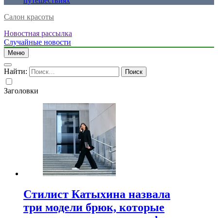
путешествиях
Салон красоты
Новостная рассылка
Случайные новости
Меню
Найти:
Заголовки
Стилист Катыхина назвала
три модели брюк, которые