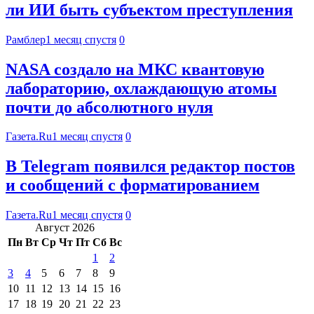
ли ИИ быть субъектом преступления
Рамблер
1 месяц спустя
0
NASA создало на МКС квантовую
лабораторию, охлаждающую атомы
почти до абсолютного нуля
Газета.Ru
1 месяц спустя
0
В Telegram появился редактор постов
и сообщений с форматированием
Газета.Ru
1 месяц спустя
0
Август 2026
Пн
Вт
Ср
Чт
Пт
Сб
Вс
1
2
3
4
5
6
7
8
9
10
11
12
13
14
15
16
17
18
19
20
21
22
23