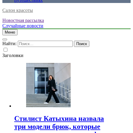
путешествиях
Салон красоты
Новостная рассылка
Случайные новости
Меню
Найти:
Заголовки
Стилист Катыхина назвала
три модели брюк, которые