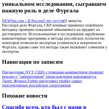
уникальном исследовании, сыгравшем
важную роль в деле Фургала
NEWSru.com :: В России
5 лет спустя
0
1 минуты
Расследуя дело Фургала, СКР впервые применил новейшую
методику проверки показаний обвиняемого на предмет их
достоверности. Использованные в исследовании зарубежные
компьютерные программы и методы российских психологов-
новаторов позволили экспертам усомниться в искренности
Фургала, однако сами эти методы также вызывают сомнения у
экспертов.
Навигация по записям
Предыдущая:
NYT: США с помощью компьютеров проверят
версию о “лабораторном” происхождении коронавируса
Далее:
Журнал Forbes представил тройку самых
перспективных российских спортсменов
Похожие новости
Спасибо всем, кто был с нами в