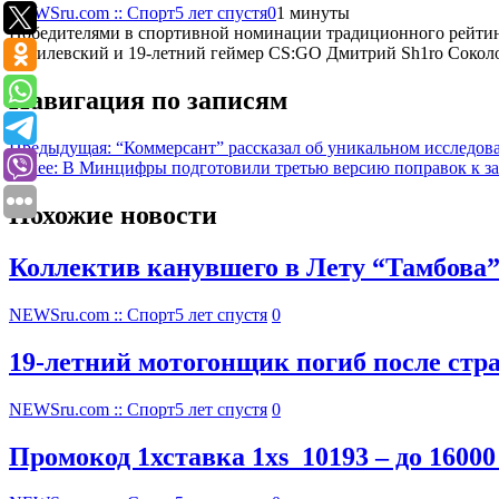
NEWSru.com :: Спорт
5 лет спустя
0
1 минуты
Победителями в спортивной номинации традиционного рейтинга
Василевский и 19-летний геймер CS:GO Дмитрий Sh1ro Сокол
Навигация по записям
Предыдущая:
“Коммерсант” рассказал об уникальном исследов
Далее:
В Минцифры подготовили третью версию поправок к за
Похожие новости
Коллектив канувшего в Лету “Тамбова
NEWSru.com :: Спорт
5 лет спустя
0
19-летний мотогонщик погиб после стр
NEWSru.com :: Спорт
5 лет спустя
0
Промокод 1хставка 1xs_10193 – до 16000