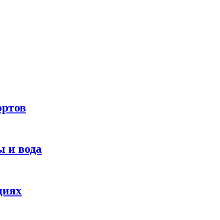
ортов
 и вода
циях