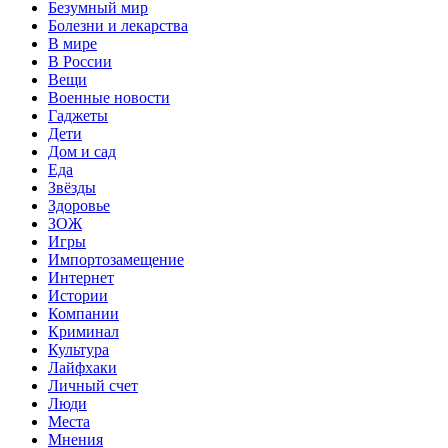
Безумный мир
Болезни и лекарства
В мире
В России
Вещи
Военные новости
Гаджеты
Дети
Дом и сад
Еда
Звёзды
Здоровье
ЗОЖ
Игры
Импортозамещение
Интернет
Истории
Компании
Криминал
Культура
Лайфхаки
Личный счет
Люди
Места
Мнения