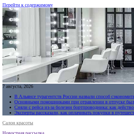
Перейти к содержимому
7 августа, 2026
В Альянсе турагентств России назвали способ сэкономить
Основными помощниками при отравлении в отпуске были
Сняли с рейса из-за болезни бортпроводника: как действо
Эксперты рассказали, как оплачивать покупки в путешес
Салон красоты
Новостная рассылка