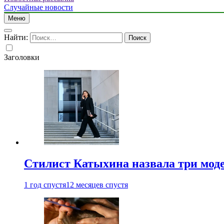
Случайные новости
Меню
Найти:
Заголовки
Стилист Катыхина назвала три моде
1 год спустя
12 месяцев спустя