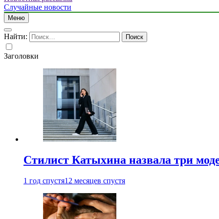
Случайные новости
Меню
Найти:
Заголовки
Стилист Катыхина назвала три моде
1 год спустя
12 месяцев спустя