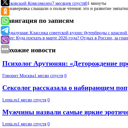
Московский Комсомолец
7 месяцев спустя
0
1 минуты
Вы наверняка слышали о пользе чтения: это и развитие эмпатии
Навигация по записям
Предыдущая:
Классика советской кухни: бутерброды с красной
Далее:
Куда поехать в марте 2026 года? Отдых в России, за гран
Похожие новости
Психолог Арутюнян: «Деторождение пр
Говорит Москва
1 месяц спустя
0
Сексолог рассказала о набирающем по
Lenta.ru
1 месяц спустя
0
Мужчины назвали самые яркие эротиче
Lenta.ru
1 месяц спустя
0