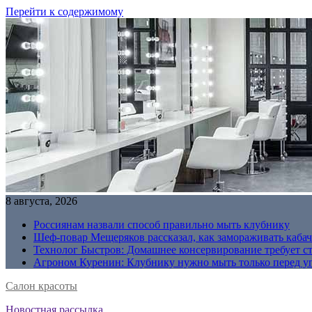
Перейти к содержимому
8 августа, 2026
Россиянам назвали способ правильно мыть клубнику
Шеф-повар Мещеряков рассказал, как замораживать кабач
Технолог Быстров: Домашнее консервирование требует с
Агроном Куренин: Клубнику нужно мыть только перед у
Салон красоты
Новостная рассылка