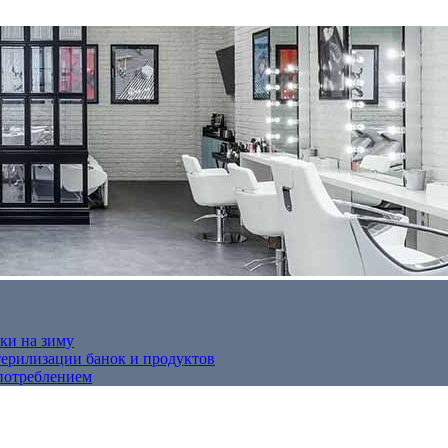
ки на зиму
терилизации банок и продуктов
потреблением