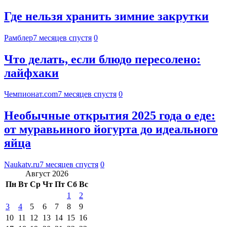
Где нельзя хранить зимние закрутки
Рамблер
7 месяцев спустя
0
Что делать, если блюдо пересолено:
лайфхаки
Чемпионат.com
7 месяцев спустя
0
Необычные открытия 2025 года о еде:
от муравьиного йогурта до идеального
яйца
Naukatv.ru
7 месяцев спустя
0
Август 2026
Пн
Вт
Ср
Чт
Пт
Сб
Вс
1
2
3
4
5
6
7
8
9
10
11
12
13
14
15
16