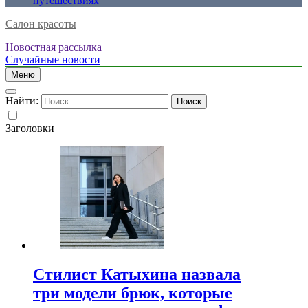
путешествиях
Салон красоты
Новостная рассылка
Случайные новости
Меню
Найти:
Заголовки
Стилист Катыхина назвала
три модели брюк, которые