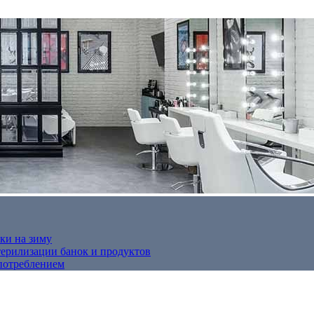
ки на зиму
терилизации банок и продуктов
потреблением