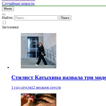
Случайные новости
Меню
Найти:
Заголовки
Стилист Катыхина назвала три моде
1 год спустя
12 месяцев спустя