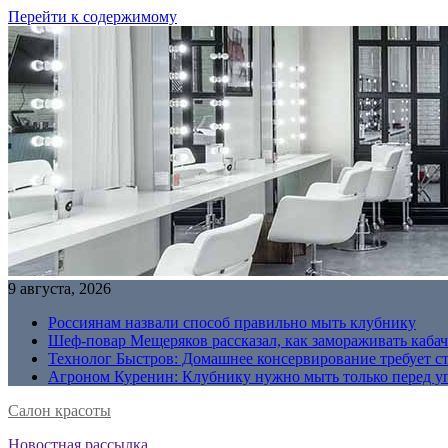
Перейти к содержимому
9 августа, 2026
Россиянам назвали способ правильно мыть клубнику
Шеф-повар Мещеряков рассказал, как замораживать кабач
Технолог Быстров: Домашнее консервирование требует с
Агроном Куренин: Клубнику нужно мыть только перед у
Салон красоты
Новостная рассылка