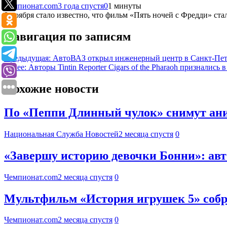
Чемпионат.com
3 года спустя
0
1 минуты
8 ноября стало известно, что фильм «Пять ночей с Фредди» с
Навигация по записям
Предыдущая:
АвтоВАЗ открыл инженерный центр в Санкт-Пет
Далее:
Авторы Tintin Reporter Cigars of the Pharaoh признались 
Похожие новости
По «Пеппи Длинный чулок» снимут ан
Национальная Служба Новостей
2 месяца спустя
0
«Завершу историю девочки Бонни»: авт
Чемпионат.com
2 месяца спустя
0
Мультфильм «История игрушек 5» собрал
Чемпионат.com
2 месяца спустя
0