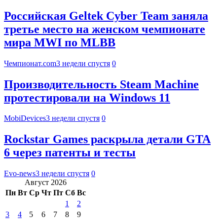
Российская Geltek Cyber Team заняла
третье место на женском чемпионате
мира MWI по MLBB
Чемпионат.com
3 недели спустя
0
Производительность Steam Machine
протестировали на Windows 11
MobiDevices
3 недели спустя
0
Rockstar Games раскрыла детали GTA
6 через патенты и тесты
Evo-news
3 недели спустя
0
Август 2026
Пн
Вт
Ср
Чт
Пт
Сб
Вс
1
2
3
4
5
6
7
8
9