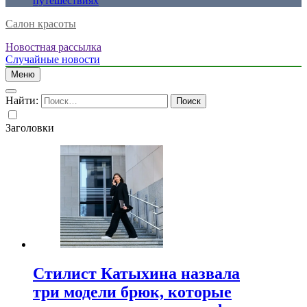
путешествиях
Салон красоты
Новостная рассылка
Случайные новости
Меню
Найти:
Заголовки
Стилист Катыхина назвала
три модели брюк, которые