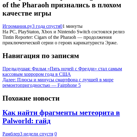
of the Pharaoh признались в плохом
качестве игры
Игромания.ру
3 года спустя
0
1 минуты
На PC, PlayStaton, Xbox и Nintendo Switch состоялся релиз
Tintin Reporter: Cigars of the Pharaoh — продолжения
приключенческой серии о героях карикатуриста Эрже.
Навигация по записям
Предыдущая:
Фильм «Пять ночей с Фредди» стал самым
кассовым хоррором года в США
Далее:
Плюсы и минусы смартфона с лучшей в мире
ремонтопригодностью — Fairphone 5
Похожие новости
Как найти фрагменты метеорита в
Palworld: гайд
Рамблер
3 недели спустя
0