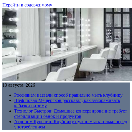
Перейти к содержимому
10 августа, 2026
Россиянам назвали способ правильно мыть клубнику
Шеф-повар Мещеряков рассказал, как замораживать
кабачки на зиму
Технолог Быстров: Домашнее консервирование требует
стерилизации банок и продуктов
Агроном Куренин: Клубнику нужно мыть только перед
употреблением