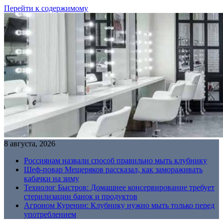
Перейти к содержимому
8 августа, 2026
Россиянам назвали способ правильно мыть клубнику
Шеф-повар Мещеряков рассказал, как замораживать
кабачки на зиму
Технолог Быстров: Домашнее консервирование требует
стерилизации банок и продуктов
Агроном Куренин: Клубнику нужно мыть только перед
употреблением