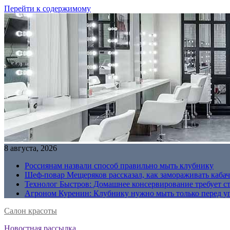
Перейти к содержимому
8 августа, 2026
Россиянам назвали способ правильно мыть клубнику
Шеф-повар Мещеряков рассказал, как замораживать кабач
Технолог Быстров: Домашнее консервирование требует с
Агроном Куренин: Клубнику нужно мыть только перед у
Салон красоты
Новостная рассылка