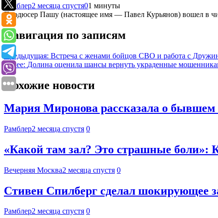
Рамблер
2 месяца спустя
0
1 минуты
Продюсер Пашу (настоящее имя — Павел Курьянов) вошел в чис
Навигация по записям
Предыдущая:
Встреча с женами бойцов СВО и работа с Дружин
Далее:
Долина оценила шансы вернуть украденные мошенника
Похожие новости
Мария Миронова рассказала о бывшем 
Рамблер
2 месяца спустя
0
«Какой там зал? Это страшные боли»: К
Вечерняя Москва
2 месяца спустя
0
Стивен Спилберг сделал шокирующее з
Рамблер
2 месяца спустя
0