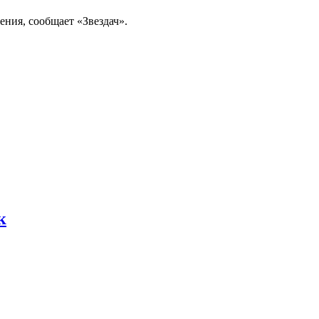
ния, сообщает «Звездач».
к