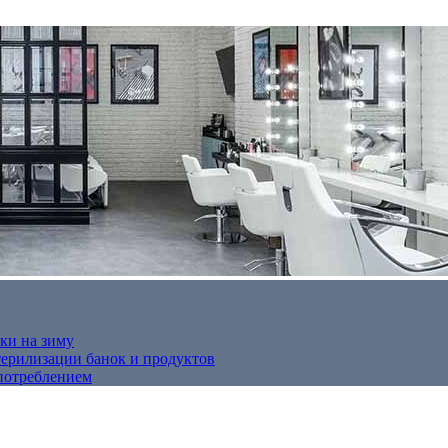
ки на зиму
терилизации банок и продуктов
потреблением