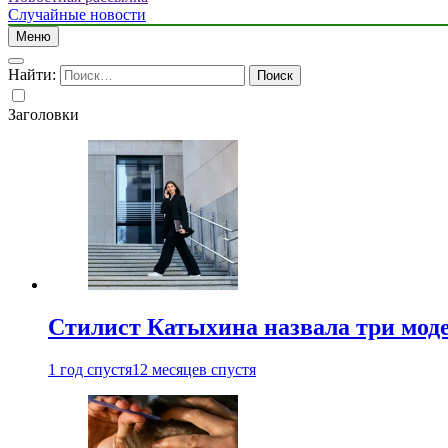
Случайные новости
Меню
Найти:
Заголовки
Стилист Катыхина назвала три моде
1 год спустя
12 месяцев спустя