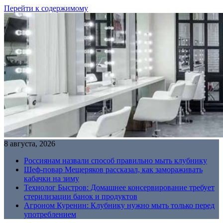
Перейти к содержимому
8 августа, 2026
Россиянам назвали способ правильно мыть клубнику
Шеф-повар Мещеряков рассказал, как замораживать
кабачки на зиму
Технолог Быстров: Домашнее консервирование требует
стерилизации банок и продуктов
Агроном Куренин: Клубнику нужно мыть только перед
употреблением