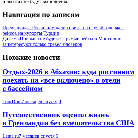
и льготах не будут выполнены.
Навигация по записям
Предыдущая:
Россиянам дали советы на случай задержек
рейсов на курорты Турции
Далее:
«Прорыва не будет»: Прямые рейсы в Монголию
заинтересуют только тревел-блогеров
Похожие новости
Отдых-2026 в Абхазии: куда россиянам
поехать на «все включено» в отели
с бассейном
TourDom
7 месяцев спустя
0
Путешественник оценил жизнь
в Гренландии без вмешательства США
Lenta.ru
7 месяцев спустя
0