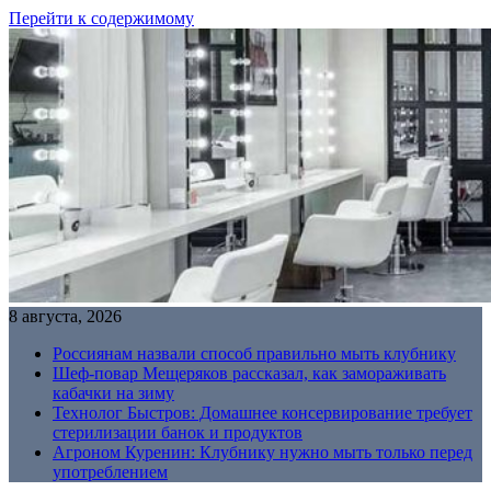
Перейти к содержимому
8 августа, 2026
Россиянам назвали способ правильно мыть клубнику
Шеф-повар Мещеряков рассказал, как замораживать
кабачки на зиму
Технолог Быстров: Домашнее консервирование требует
стерилизации банок и продуктов
Агроном Куренин: Клубнику нужно мыть только перед
употреблением