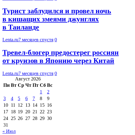
Турист заблудился и провел ночь
в кишащих змеями джунглях
в Таиланде
Lenta.ru
7 месяцев спустя
0
Тревел-блогер предостерег россиян
от круизов в Японию через Китай
Lenta.ru
7 месяцев спустя
0
Август 2026
Пн
Вт
Ср
Чт
Пт
Сб
Вс
1
2
3
4
5
6
7
8
9
10
11
12
13
14
15
16
17
18
19
20
21
22
23
24
25
26
27
28
29
30
31
« Июл