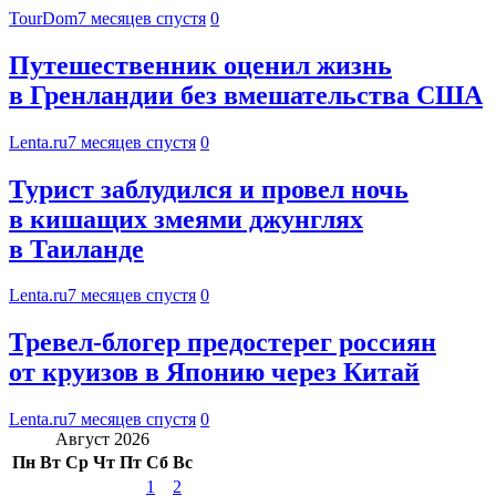
TourDom
7 месяцев спустя
0
Путешественник оценил жизнь
в Гренландии без вмешательства США
Lenta.ru
7 месяцев спустя
0
Турист заблудился и провел ночь
в кишащих змеями джунглях
в Таиланде
Lenta.ru
7 месяцев спустя
0
Тревел-блогер предостерег россиян
от круизов в Японию через Китай
Lenta.ru
7 месяцев спустя
0
Август 2026
Пн
Вт
Ср
Чт
Пт
Сб
Вс
1
2