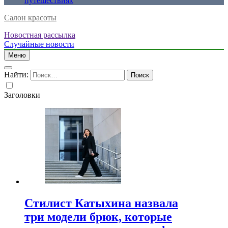
путешествиях
Салон красоты
Новостная рассылка
Случайные новости
Меню
Найти:
Заголовки
Стилист Катыхина назвала
три модели брюк, которые