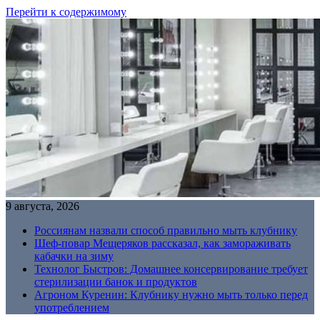
Перейти к содержимому
9 августа, 2026
Россиянам назвали способ правильно мыть клубнику
Шеф-повар Мещеряков рассказал, как замораживать
кабачки на зиму
Технолог Быстров: Домашнее консервирование требует
стерилизации банок и продуктов
Агроном Куренин: Клубнику нужно мыть только перед
употреблением