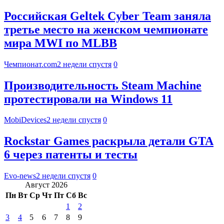
Российская Geltek Cyber Team заняла
третье место на женском чемпионате
мира MWI по MLBB
Чемпионат.com
2 недели спустя
0
Производительность Steam Machine
протестировали на Windows 11
MobiDevices
2 недели спустя
0
Rockstar Games раскрыла детали GTA
6 через патенты и тесты
Evo-news
2 недели спустя
0
Август 2026
Пн
Вт
Ср
Чт
Пт
Сб
Вс
1
2
3
4
5
6
7
8
9