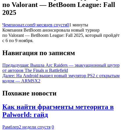
по Valorant — BetBoom League: Fall
2025
Чемпионат.com
9 месяцев спустя
0
1 минуты
Компания BetBoom анонсировала новый турнир
по Valorant — BetBoom League: Fall 2025, который пройдёт
с 6 по 9 ноября.
Навигация по записям
Предыдущая:
Вышла Arc Raiders — эвакуационный шутер
от авторов The Finals и Battlefield
Далее:
На Android вышел новый эмулятор PS2 с открытым
кодом — ARMSX2
Похожие новости
Как найти фрагменты метеорита в
Palworld: гайд
Рамблер
2 недели спустя
0