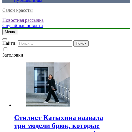
путешествиях
Салон красоты
Новостная рассылка
Случайные новости
Меню
Найти:
Заголовки
Стилист Катыхина назвала
три модели брюк, которые