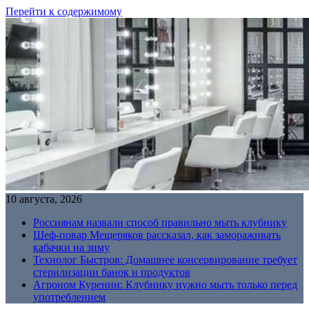
Перейти к содержимому
10 августа, 2026
Россиянам назвали способ правильно мыть клубнику
Шеф-повар Мещеряков рассказал, как замораживать
кабачки на зиму
Технолог Быстров: Домашнее консервирование требует
стерилизации банок и продуктов
Агроном Куренин: Клубнику нужно мыть только перед
употреблением