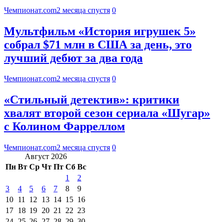
Чемпионат.com
2 месяца спустя
0
Мультфильм «История игрушек 5»
собрал $71 млн в США за день, это
лучший дебют за два года
Чемпионат.com
2 месяца спустя
0
«Стильный детектив»: критики
хвалят второй сезон сериала «Шугар»
с Колином Фарреллом
Чемпионат.com
2 месяца спустя
0
Август 2026
Пн
Вт
Ср
Чт
Пт
Сб
Вс
1
2
3
4
5
6
7
8
9
10
11
12
13
14
15
16
17
18
19
20
21
22
23
24
25
26
27
28
29
30