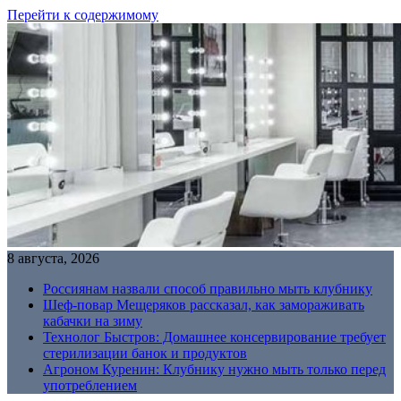
Перейти к содержимому
8 августа, 2026
Россиянам назвали способ правильно мыть клубнику
Шеф-повар Мещеряков рассказал, как замораживать
кабачки на зиму
Технолог Быстров: Домашнее консервирование требует
стерилизации банок и продуктов
Агроном Куренин: Клубнику нужно мыть только перед
употреблением