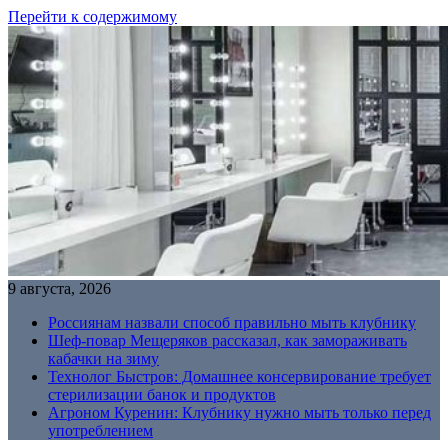
Перейти к содержимому
9 августа, 2026
Россиянам назвали способ правильно мыть клубнику
Шеф-повар Мещеряков рассказал, как замораживать
кабачки на зиму
Технолог Быстров: Домашнее консервирование требует
стерилизации банок и продуктов
Агроном Куренин: Клубнику нужно мыть только перед
употреблением