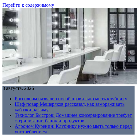
Перейти к содержимому
8 августа, 2026
Россиянам назвали способ правильно мыть клубнику
Шеф-повар Мещеряков рассказал, как замораживать
кабачки на зиму
Технолог Быстров: Домашнее консервирование требует
стерилизации банок и продуктов
Агроном Куренин: Клубнику нужно мыть только перед
употреблением