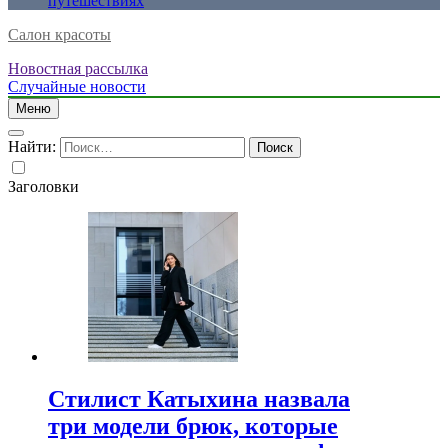
путешествиях
Салон красоты
Новостная рассылка
Случайные новости
Меню
Найти:
Заголовки
Стилист Катыхина назвала
три модели брюк, которые