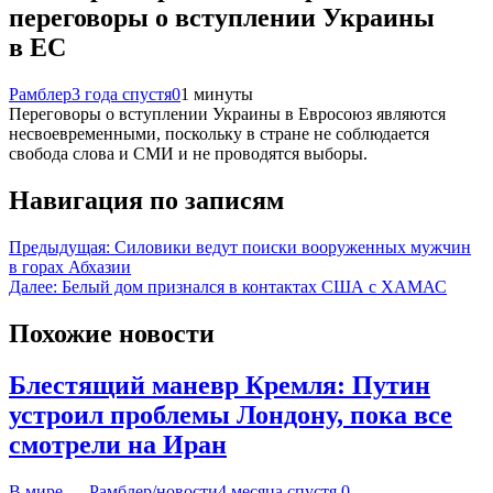
переговоры о вступлении Украины
в ЕС
Рамблер
3 года спустя
0
1 минуты
Переговоры о вступлении Украины в Евросоюз являются
несвоевременными, поскольку в стране не соблюдается
свобода слова и СМИ и не проводятся выборы.
Навигация по записям
Предыдущая:
Силовики ведут поиски вооруженных мужчин
в горах Абхазии
Далее:
Белый дом признался в контактах США с ХАМАС
Похожие новости
Блестящий маневр Кремля: Путин
устроил проблемы Лондону, пока все
смотрели на Иран
В мире — Рамблер/новости
4 месяца спустя
0