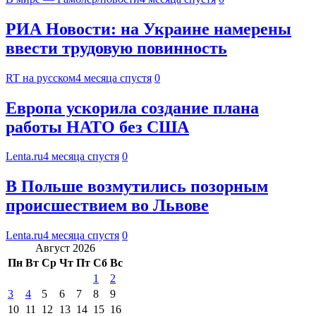
РИА Новости: на Украине намерены
ввести трудовую повинность
RT на русском
4 месяца спустя
0
Европа ускорила создание плана
работы НАТО без США
Lenta.ru
4 месяца спустя
0
В Польше возмутились позорным
происшествием во Львове
Lenta.ru
4 месяца спустя
0
Август 2026
Пн
Вт
Ср
Чт
Пт
Сб
Вс
1
2
3
4
5
6
7
8
9
10
11
12
13
14
15
16